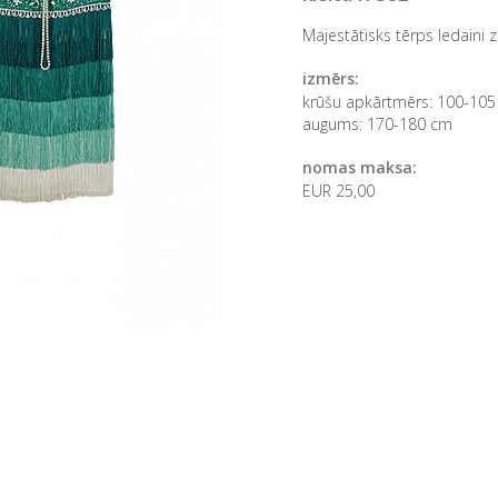
Majestātisks tērps ledaini 
izmērs:
krūšu apkārtmērs: 100-10
augums: 170-180 cm
nomas maksa:
EUR 25,00