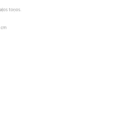
zaļos toņos.
5 cm