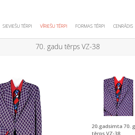
SIEVIEŠU TĒRPI
VĪRIEŠU TĒRPI
FORMAS TĒRPI
CENRĀDIS
70. gadu tērps VZ-38
20.gadsimta 70. 
tērps VZ-38