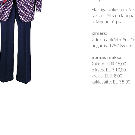
Elastīga poliestera ža
rakstu- ērts un labi
brīvdienu tērps.
izmērs:
vidukļa apkārtmērs: 
augums: 175-185 cm
nomas maksa:
žakete: EUR 15,00
bikses: EUR 10,00
krekls: EUR 8,00
kaklasaite: EUR 5,00