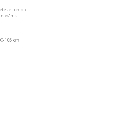
kete ar rombu
 pamanāms
100-105 cm