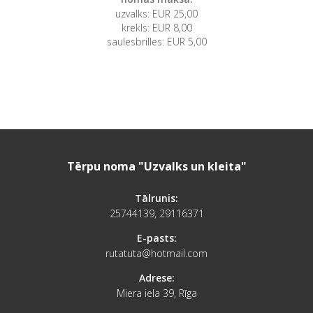
uzvalks: EUR 25,00
krekls: EUR 8,00
saulesbrilles: EUR 5,00
Tērpu noma "Uzvalks un kleita"
Tālrunis:
25744139, 29116371
E-pasts:
rutatuta@hotmail.com
Adrese:
Miera iela 39, Rīga