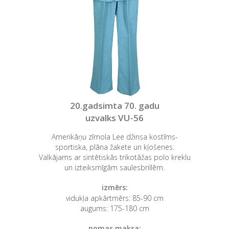
20.gadsimta 70. gadu
uzvalks VU-56
Amerikāņu zīmola Lee džinsa kostīms-
sportiska, plāna žakete un kļošenes.
Valkājams ar sintētiskās trikotāžas polo kreklu
un izteiksmīgām saulesbrillēm.
izmērs:
vidukļa apkārtmērs: 85-90 cm
augums: 175-180 cm
nomas maksa: