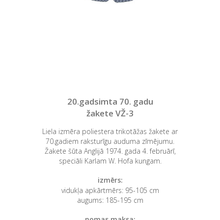
20.gadsimta 70. gadu
žakete VŽ-3
Liela izmēra poliestera trikotāžas žakete ar
70.gadiem raksturīgu auduma zīmējumu.
Žakete šūta Anglijā 1974. gada 4. februārī,
speciāli Karlam W. Hofa kungam.
izmērs:
vidukļa apkārtmērs: 95-105 cm
augums: 185-195 cm
nomas maksa: