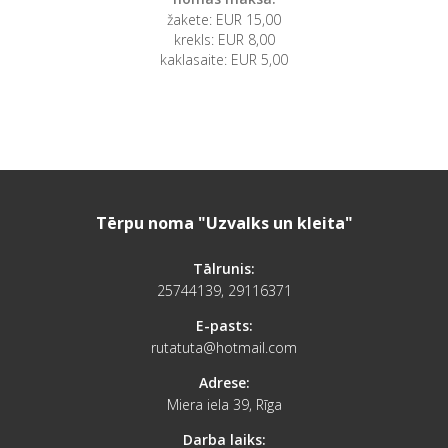
žakete: EUR 15,00
krekls: EUR 8,00
kaklasaite: EUR 5,00
Tērpu noma "Uzvalks un kleita"
Tālrunis:
25744139, 29116371
E-pasts:
rutatuta@hotmail.com
Adrese:
Miera iela 39, Rīga
Darba laiks: