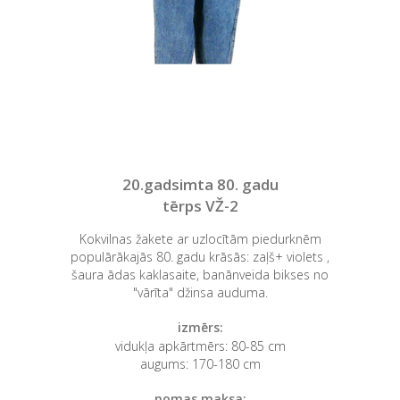
20.gadsimta 80. gadu
tērps VŽ-2
Kokvilnas žakete ar uzlocītām piedurknēm
populārākajās 80. gadu krāsās: zaļš+ violets ,
šaura ādas kaklasaite, banānveida bikses no
"vārīta" džinsa auduma.
izmērs:
vidukļa apkārtmērs: 80-85 cm
augums: 170-180 cm
nomas maksa: