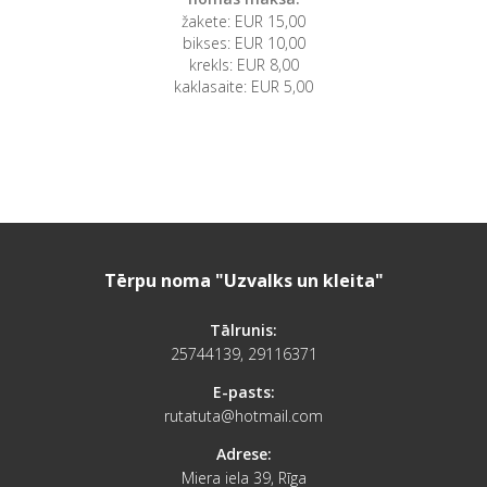
žakete: EUR 15,00
bikses: EUR 10,00
krekls: EUR 8,00
kaklasaite: EUR 5,00
Tērpu noma "Uzvalks un kleita"
Tālrunis:
25744139, 29116371
E-pasts:
rutatuta@hotmail.com
Adrese:
Miera iela 39, Rīga