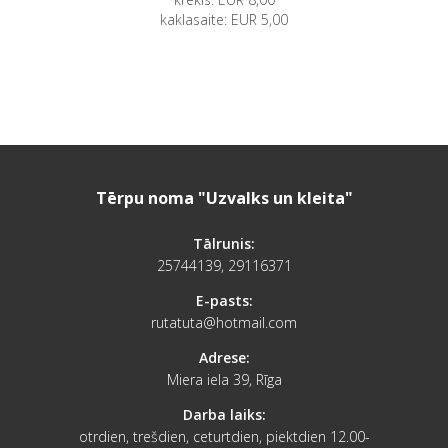
kaklasaite: EUR 5,00
Tērpu noma "Uzvalks un kleita"
Tālrunis:
25744139, 29116371
E-pasts:
rutatuta@hotmail.com
Adrese:
Miera iela 39, Rīga
Darba laiks:
otrdien, trešdien, ceturtdien, piektdien 12.00-