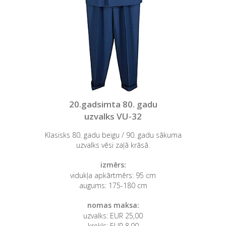
20.gadsimta 80. gadu
uzvalks VU-32
Klasisks 80. gadu beigu / 90. gadu sākuma
uzvalks vēsi zaļā krāsā.
izmērs:
vidukļa apkārtmērs: 95 cm
augums: 175-180 cm
nomas maksa:
uzvalks: EUR 25,00
krekls: EUR 8,00