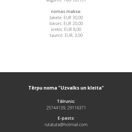
nomas maksa:
žakete: EUR 30,00
bikses: EUR 20,00
krekls: EUR 8,00
tauriņš: EUR, 3,00
Tērpu noma "Uzvalks un kleita"
Tālrunis:
25744139, 29116371
E-pasts:
rutatuta@hotmail.com