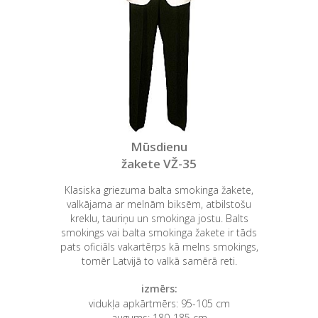
Mūsdienu
žakete VŽ-35
Klasiska griezuma balta smokinga žakete,
valkājama ar melnām biksēm, atbilstošu
kreklu, tauriņu un smokinga jostu. Balts
smokings vai balta smokinga žakete ir tāds
pats oficiāls vakartērps kā melns smokings,
tomēr Latvijā to valkā samērā reti.
izmērs:
vidukļa apkārtmērs: 95-105 cm
augums: 180-185 cm